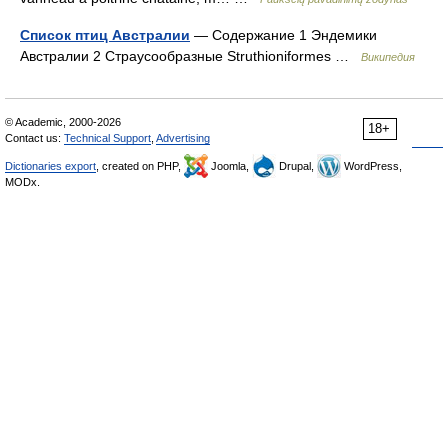
Список птиц Австралии
— Содержание 1 Эндемики
Австралии 2 Страусообразные Struthioniformes …
Википедия
© Academic, 2000-2026
18+
Contact us:
Technical Support
,
Advertising
Dictionaries export
, created on PHP,
Joomla,
Drupal,
WordPress,
MODx.