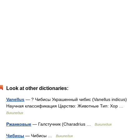
Look at other dictionaries:
Vanellus
— ? Чибисы Украшенный чибис (Vanellus indicus)
Научная классификация Царство: Животные Тип: Хор …
Википедия
Ржанковые
— Галстучник (Charadrius …
Википедия
Чибисы
— Чибисы …
Википедия