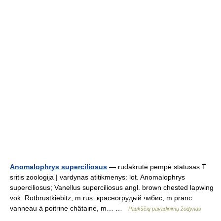
Anomalophrys superciliosus
— rudakrūtė pempė statusas T
sritis zoologija | vardynas atitikmenys: lot. Anomalophrys
superciliosus; Vanellus superciliosus angl. brown chested lapwing
vok. Rotbrustkiebitz, m rus. красногрудый чибис, m pranc.
vanneau à poitrine châtaine, m… …
Paukščių pavadinimų žodynas