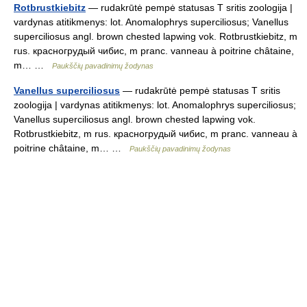
Rotbrustkiebitz
— rudakrūtė pempė statusas T sritis zoologija |
vardynas atitikmenys: lot. Anomalophrys superciliosus; Vanellus
superciliosus angl. brown chested lapwing vok. Rotbrustkiebitz, m
rus. красногрудый чибис, m pranc. vanneau à poitrine châtaine,
m… …
Paukščių pavadinimų žodynas
Vanellus superciliosus
— rudakrūtė pempė statusas T sritis
zoologija | vardynas atitikmenys: lot. Anomalophrys superciliosus;
Vanellus superciliosus angl. brown chested lapwing vok.
Rotbrustkiebitz, m rus. красногрудый чибис, m pranc. vanneau à
poitrine châtaine, m… …
Paukščių pavadinimų žodynas