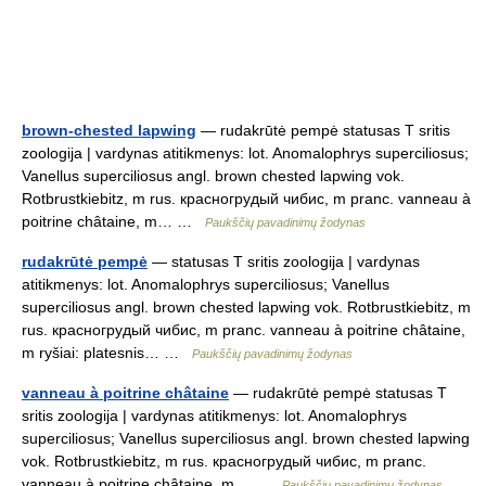
brown-chested lapwing
— rudakrūtė pempė statusas T sritis
zoologija | vardynas atitikmenys: lot. Anomalophrys superciliosus;
Vanellus superciliosus angl. brown chested lapwing vok.
Rotbrustkiebitz, m rus. красногрудый чибис, m pranc. vanneau à
poitrine châtaine, m… …
Paukščių pavadinimų žodynas
rudakrūtė pempė
— statusas T sritis zoologija | vardynas
atitikmenys: lot. Anomalophrys superciliosus; Vanellus
superciliosus angl. brown chested lapwing vok. Rotbrustkiebitz, m
rus. красногрудый чибис, m pranc. vanneau à poitrine châtaine,
m ryšiai: platesnis… …
Paukščių pavadinimų žodynas
vanneau à poitrine châtaine
— rudakrūtė pempė statusas T
sritis zoologija | vardynas atitikmenys: lot. Anomalophrys
superciliosus; Vanellus superciliosus angl. brown chested lapwing
vok. Rotbrustkiebitz, m rus. красногрудый чибис, m pranc.
vanneau à poitrine châtaine, m… …
Paukščių pavadinimų žodynas