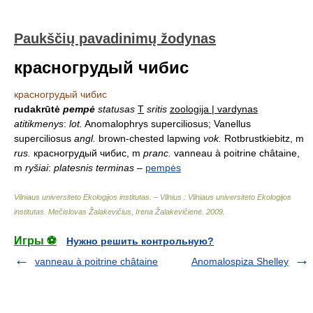
Paukščių pavadinimų žodynas
красногрудый чибис
красногрудый чибис
rudakrūtė
pempė
statusas
T
sritis
zoologija | vardynas
atitikmenys
:
lot.
Anomalophrys superciliosus; Vanellus
superciliosus
angl.
brown-chested lapwing
vok.
Rotbrustkiebitz, m
rus.
красногрудый чибис, m
pranc.
vanneau à poitrine châtaine,
m
ryšiai
:
platesnis terminas
–
pempės
Vilniaus universiteto Ekologijos institutas. – Vilnius : Vilniaus universiteto Ekologijos
institutas
.
Mečislovas Žalakevičius, Irena Žalakevičienė
.
2009
.
Игры ⚽
Нужно решить контрольную?
vanneau à poitrine châtaine
Anomalospiza Shelley